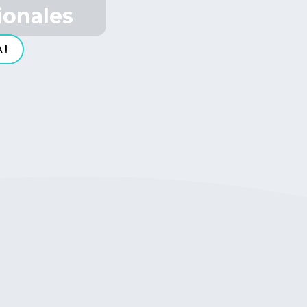
ionales
A!